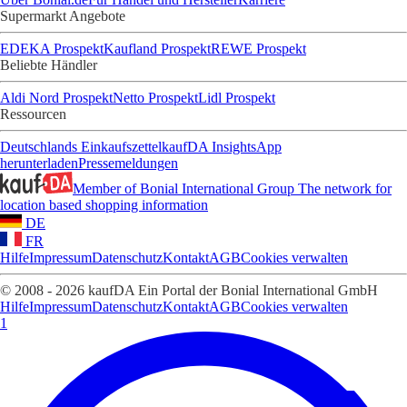
Supermarkt Angebote
EDEKA Prospekt
Kaufland Prospekt
REWE Prospekt
Beliebte Händler
Aldi Nord Prospekt
Netto Prospekt
Lidl Prospekt
Ressourcen
Deutschlands Einkaufszettel
kaufDA Insights
App
herunterladen
Pressemeldungen
Member of Bonial International Group
The network for
location based shopping information
DE
FR
Hilfe
Impressum
Datenschutz
Kontakt
AGB
Cookies verwalten
© 2008 - 2026 kaufDA Ein Portal der Bonial International GmbH
Hilfe
Impressum
Datenschutz
Kontakt
AGB
Cookies verwalten
1