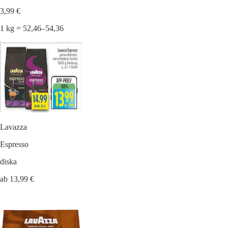
3,99 €
1 kg = 52,46–54,36
Lavazza
Espresso
diska
ab 13,99 €