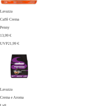
Lavazza
Caffè Crema
Penny
13,99 €
UVP
21,99 €
Lavazza
Crema e Aroma
Lidl