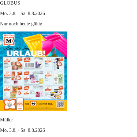
GLOBUS
Mo. 3.8. - Sa. 8.8.2026
Nur noch heute gültig
Müller
Mo. 3.8. - Sa. 8.8.2026