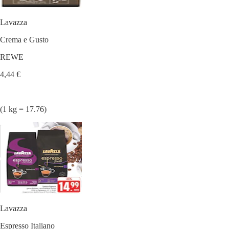
Lavazza
Crema e Gusto
REWE
4,44 €
(1 kg = 17.76)
Lavazza
Espresso Italiano