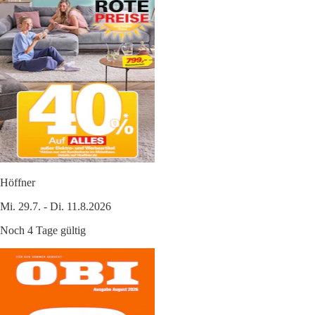
Höffner
Mi. 29.7. - Di. 11.8.2026
Noch 4 Tage gültig