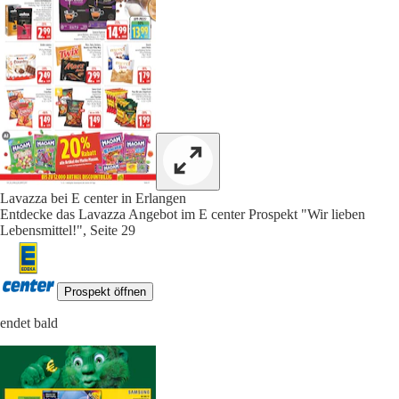
Lavazza bei E center in Erlangen
Entdecke das Lavazza Angebot im E center Prospekt "Wir lieben
Lebensmittel!", Seite 29
Prospekt öffnen
endet bald