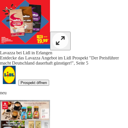
Lavazza bei Lidl in Erlangen
Entdecke das Lavazza Angebot im Lidl Prospekt "Der Preisführer
macht Deutschland dauerhaft günstiger!", Seite 5
Prospekt öffnen
neu