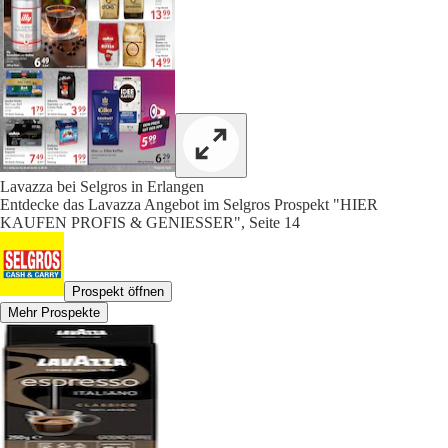
Lavazza bei Selgros in Erlangen
Entdecke das Lavazza Angebot im Selgros Prospekt "HIER
KAUFEN PROFIS & GENIESSER", Seite 14
Prospekt öffnen
Mehr Prospekte