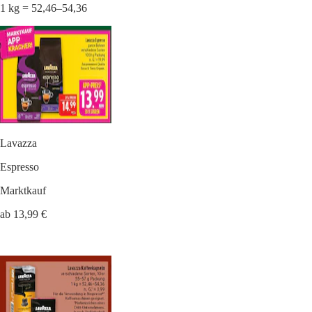
1 kg = 52,46–54,36
Lavazza
Espresso
Marktkauf
ab 13,99 €