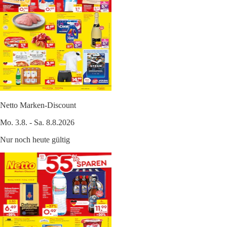
Netto Marken-Discount
Mo. 3.8. - Sa. 8.8.2026
Nur noch heute gültig