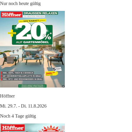
Nur noch heute gültig
Höffner
Mi. 29.7. - Di. 11.8.2026
Noch 4 Tage gültig