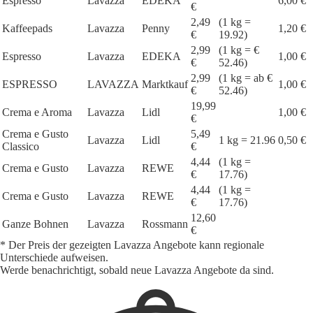
Espresso
Lavazza
EDEKA
6,00 €
€
2,49
(1 kg =
Kaffeepads
Lavazza
Penny
1,20 €
€
19.92)
2,99
(1 kg = €
Espresso
Lavazza
EDEKA
1,00 €
€
52.46)
2,99
(1 kg = ab €
ESPRESSO
LAVAZZA
Marktkauf
1,00 €
€
52.46)
19,99
Crema e Aroma
Lavazza
Lidl
1,00 €
€
Crema e Gusto
5,49
Lavazza
Lidl
1 kg = 21.96
0,50 €
Classico
€
4,44
(1 kg =
Crema e Gusto
Lavazza
REWE
€
17.76)
4,44
(1 kg =
Crema e Gusto
Lavazza
REWE
€
17.76)
12,60
Ganze Bohnen
Lavazza
Rossmann
€
* Der Preis der gezeigten Lavazza Angebote kann regionale
Unterschiede aufweisen.
Werde benachrichtigt, sobald neue Lavazza Angebote da sind.
1