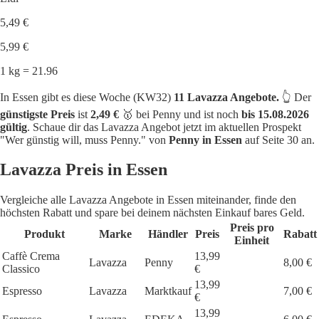
5,49 €
5,99 €
1 kg = 21.96
In Essen gibt es diese Woche (KW32)
11 Lavazza Angebote.
👆 Der
günstigste Preis
ist
2,49 €
🥇 bei Penny und ist noch
bis 15.08.2026
gültig
. Schaue dir das Lavazza Angebot jetzt im aktuellen Prospekt
"Wer günstig will, muss Penny." von
Penny in Essen
auf Seite 30 an.
Lavazza Preis in Essen
Vergleiche alle Lavazza Angebote in Essen miteinander, finde den
höchsten Rabatt und spare bei deinem nächsten Einkauf bares Geld.
Preis pro
Produkt
Marke
Händler
Preis
Rabatt
Einheit
Caffè Crema
13,99
Lavazza
Penny
8,00 €
Classico
€
13,99
Espresso
Lavazza
Marktkauf
7,00 €
€
13,99