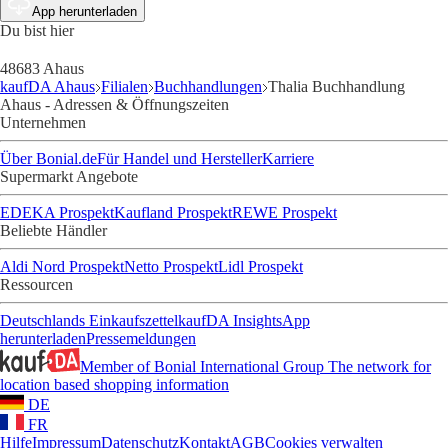
App herunterladen
Du bist hier
48683 Ahaus
kaufDA Ahaus
Filialen
Buchhandlungen
Thalia Buchhandlung
Ahaus - Adressen & Öffnungszeiten
Unternehmen
Über Bonial.de
Für Handel und Hersteller
Karriere
Supermarkt Angebote
EDEKA Prospekt
Kaufland Prospekt
REWE Prospekt
Beliebte Händler
Aldi Nord Prospekt
Netto Prospekt
Lidl Prospekt
Ressourcen
Deutschlands Einkaufszettel
kaufDA Insights
App
herunterladen
Pressemeldungen
Member of Bonial International Group
The network for
location based shopping information
DE
FR
Hilfe
Impressum
Datenschutz
Kontakt
AGB
Cookies verwalten