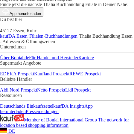
Finde jetzt die nächste Thalia Buchhandlung Filiale in Deiner Nähe!
App herunterladen
Du bist hier
45127 Essen, Ruhr
kaufDA Essen
Filialen
Buchhandlungen
Thalia Buchhandlung Essen
- Adressen & Öffnungszeiten
Unternehmen
Über Bonial.de
Für Handel und Hersteller
Karriere
Supermarkt Angebote
EDEKA Prospekt
Kaufland Prospekt
REWE Prospekt
Beliebte Händler
Aldi Nord Prospekt
Netto Prospekt
Lidl Prospekt
Ressourcen
Deutschlands Einkaufszettel
kaufDA Insights
App
herunterladen
Pressemeldungen
Member of Bonial International Group
The network for
location based shopping information
DE