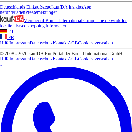
Deutschlands Einkaufszettel
kaufDA Insights
App
herunterladen
Pressemeldungen
Member of Bonial International Group
The network for
location based shopping information
DE
FR
Hilfe
Impressum
Datenschutz
Kontakt
AGB
Cookies verwalten
© 2008 - 2026 kaufDA Ein Portal der Bonial International GmbH
Hilfe
Impressum
Datenschutz
Kontakt
AGB
Cookies verwalten
1