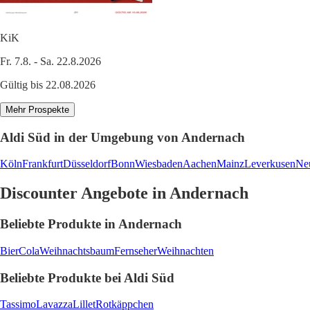
KiK
Fr. 7.8. - Sa. 22.8.2026
Gültig bis 22.08.2026
Mehr Prospekte
Aldi Süd in der Umgebung von Andernach
Köln
Frankfurt
Düsseldorf
Bonn
Wiesbaden
Aachen
Mainz
Leverkusen
Ne
Discounter Angebote in Andernach
Beliebte Produkte in Andernach
Bier
Cola
Weihnachtsbaum
Fernseher
Weihnachten
Beliebte Produkte bei Aldi Süd
Tassimo
Lavazza
Lillet
Rotkäppchen