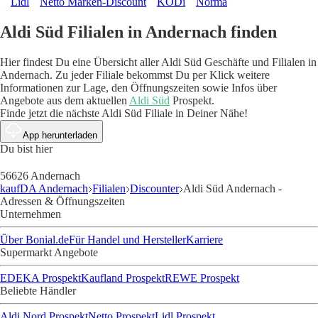
Lidl
Netto Marken-Discount
KODi
Norma
Aldi Süd Filialen in Andernach finden
Hier findest Du eine Übersicht aller Aldi Süd Geschäfte und Filialen in
Andernach. Zu jeder Filiale bekommst Du per Klick weitere
Informationen zur Lage, den Öffnungszeiten sowie Infos über
Angebote aus dem aktuellen
Aldi Süd
Prospekt.
Finde jetzt die nächste Aldi Süd Filiale in Deiner Nähe!
App herunterladen
Du bist hier
56626 Andernach
kaufDA Andernach
Filialen
Discounter
Aldi Süd Andernach -
Adressen & Öffnungszeiten
Unternehmen
Über Bonial.de
Für Handel und Hersteller
Karriere
Supermarkt Angebote
EDEKA Prospekt
Kaufland Prospekt
REWE Prospekt
Beliebte Händler
Aldi Nord Prospekt
Netto Prospekt
Lidl Prospekt