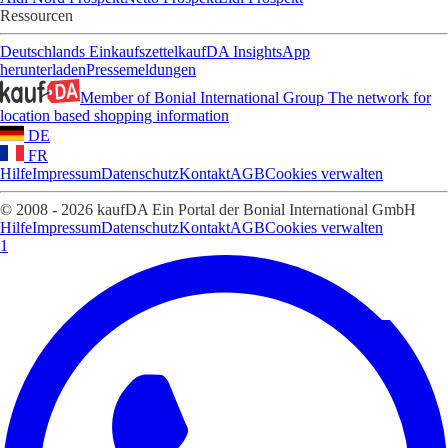
Ressourcen
Deutschlands Einkaufszettel
kaufDA Insights
App
herunterladen
Pressemeldungen
Member of Bonial International Group
The network for
location based shopping information
DE
FR
Hilfe
Impressum
Datenschutz
Kontakt
AGB
Cookies verwalten
© 2008 - 2026 kaufDA Ein Portal der Bonial International GmbH
Hilfe
Impressum
Datenschutz
Kontakt
AGB
Cookies verwalten
1