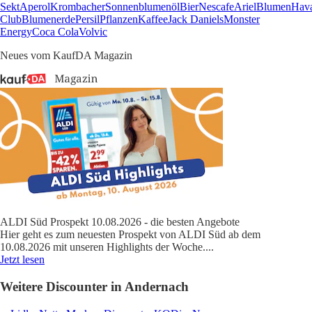
Sekt
Aperol
Krombacher
Sonnenblumenöl
Bier
Nescafe
Ariel
Blumen
Hav
Club
Blumenerde
Persil
Pflanzen
Kaffee
Jack Daniels
Monster
Energy
Coca Cola
Volvic
Neues vom KaufDA Magazin
ALDI Süd Prospekt 10.08.2026 - die besten Angebote
Hier geht es zum neuesten Prospekt von ALDI Süd ab dem
10.08.2026 mit unseren Highlights der Woche.
...
Jetzt lesen
Weitere Discounter in Andernach