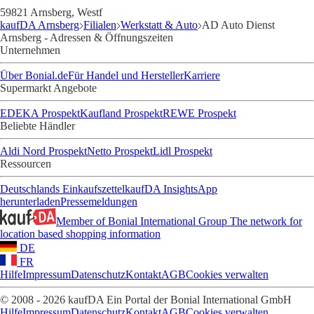
59821 Arnsberg, Westf
kaufDA Arnsberg
Filialen
Werkstatt & Auto
AD Auto Dienst
Arnsberg - Adressen & Öffnungszeiten
Unternehmen
Über Bonial.de
Für Handel und Hersteller
Karriere
Supermarkt Angebote
EDEKA Prospekt
Kaufland Prospekt
REWE Prospekt
Beliebte Händler
Aldi Nord Prospekt
Netto Prospekt
Lidl Prospekt
Ressourcen
Deutschlands Einkaufszettel
kaufDA Insights
App
herunterladen
Pressemeldungen
Member of Bonial International Group
The network for
location based shopping information
DE
FR
Hilfe
Impressum
Datenschutz
Kontakt
AGB
Cookies verwalten
© 2008 - 2026 kaufDA Ein Portal der Bonial International GmbH
Hilfe
Impressum
Datenschutz
Kontakt
AGB
Cookies verwalten