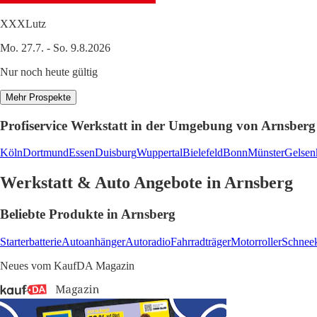
XXXLutz
Mo. 27.7. - So. 9.8.2026
Nur noch heute gültig
Mehr Prospekte
Profiservice Werkstatt in der Umgebung von Arnsberg
Köln
Dortmund
Essen
Duisburg
Wuppertal
Bielefeld
Bonn
Münster
Gelsen
Werkstatt & Auto Angebote in Arnsberg
Beliebte Produkte in Arnsberg
Starterbatterie
Autoanhänger
Autoradio
Fahrradträger
Motorroller
Schneek
Neues vom KaufDA Magazin