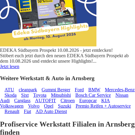
EDEKA Südbayern Prospekt 10.08.2026 - jetzt entdecken!
Stöbert euch jetzt durch den neuen EDEKA Südbayern Prospekt ab
dem 10.08.2026 und entdeckt unsere Highlights!
...
Jetzt lesen
Weitere Werkstatt & Auto in Arnsberg
ATU
cleanpark
Gummi Berger
Ford
BMW
Mercedes-Benz
Skoda
Sixt
Toyota
Mitsubishi
Bosch Car Service
Nissan
Audi
Carglass
AUTOFIT
Citroen
Europcar
KIA
Volkswagen
Volvo
Opel
Suzuki
Premio Reifen + Autoservice
Renault
Fiat
AD Auto Dienst
Profiservice Werkstatt Filialen in Arnsberg
finden