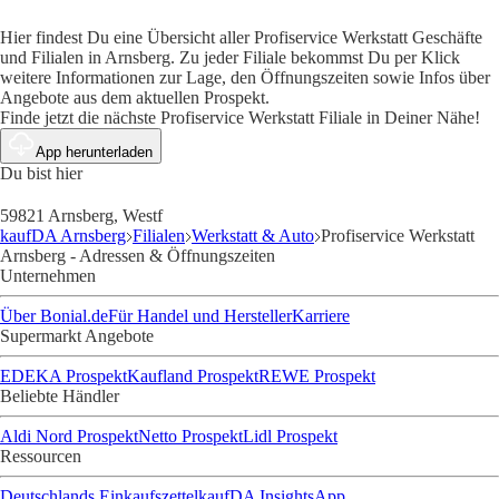
Hier findest Du eine Übersicht aller Profiservice Werkstatt Geschäfte
und Filialen in Arnsberg. Zu jeder Filiale bekommst Du per Klick
weitere Informationen zur Lage, den Öffnungszeiten sowie Infos über
Angebote aus dem aktuellen Prospekt.
Finde jetzt die nächste Profiservice Werkstatt Filiale in Deiner Nähe!
App herunterladen
Du bist hier
59821 Arnsberg, Westf
kaufDA Arnsberg
Filialen
Werkstatt & Auto
Profiservice Werkstatt
Arnsberg - Adressen & Öffnungszeiten
Unternehmen
Über Bonial.de
Für Handel und Hersteller
Karriere
Supermarkt Angebote
EDEKA Prospekt
Kaufland Prospekt
REWE Prospekt
Beliebte Händler
Aldi Nord Prospekt
Netto Prospekt
Lidl Prospekt
Ressourcen
Deutschlands Einkaufszettel
kaufDA Insights
App