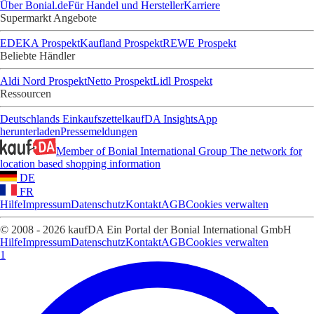
Über Bonial.de
Für Handel und Hersteller
Karriere
Supermarkt Angebote
EDEKA Prospekt
Kaufland Prospekt
REWE Prospekt
Beliebte Händler
Aldi Nord Prospekt
Netto Prospekt
Lidl Prospekt
Ressourcen
Deutschlands Einkaufszettel
kaufDA Insights
App
herunterladen
Pressemeldungen
Member of Bonial International Group
The network for
location based shopping information
DE
FR
Hilfe
Impressum
Datenschutz
Kontakt
AGB
Cookies verwalten
© 2008 - 2026 kaufDA Ein Portal der Bonial International GmbH
Hilfe
Impressum
Datenschutz
Kontakt
AGB
Cookies verwalten
1