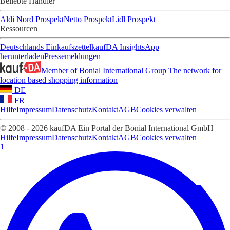
Beliebte Händler
Aldi Nord Prospekt
Netto Prospekt
Lidl Prospekt
Ressourcen
Deutschlands Einkaufszettel
kaufDA Insights
App
herunterladen
Pressemeldungen
Member of Bonial International Group
The network for
location based shopping information
DE
FR
Hilfe
Impressum
Datenschutz
Kontakt
AGB
Cookies verwalten
© 2008 - 2026 kaufDA Ein Portal der Bonial International GmbH
Hilfe
Impressum
Datenschutz
Kontakt
AGB
Cookies verwalten
1