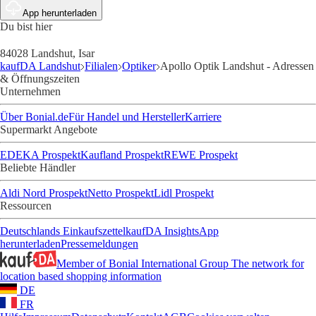
App herunterladen
Du bist hier
84028 Landshut, Isar
kaufDA Landshut
Filialen
Optiker
Apollo Optik Landshut - Adressen
& Öffnungszeiten
Unternehmen
Über Bonial.de
Für Handel und Hersteller
Karriere
Supermarkt Angebote
EDEKA Prospekt
Kaufland Prospekt
REWE Prospekt
Beliebte Händler
Aldi Nord Prospekt
Netto Prospekt
Lidl Prospekt
Ressourcen
Deutschlands Einkaufszettel
kaufDA Insights
App
herunterladen
Pressemeldungen
Member of Bonial International Group
The network for
location based shopping information
DE
FR