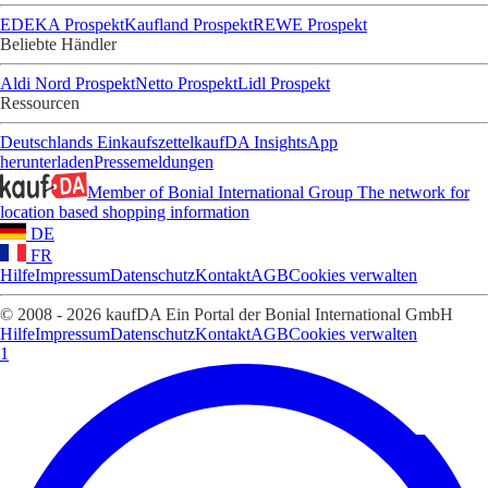
EDEKA Prospekt
Kaufland Prospekt
REWE Prospekt
Beliebte Händler
Aldi Nord Prospekt
Netto Prospekt
Lidl Prospekt
Ressourcen
Deutschlands Einkaufszettel
kaufDA Insights
App
herunterladen
Pressemeldungen
Member of Bonial International Group
The network for
location based shopping information
DE
FR
Hilfe
Impressum
Datenschutz
Kontakt
AGB
Cookies verwalten
© 2008 - 2026 kaufDA Ein Portal der Bonial International GmbH
Hilfe
Impressum
Datenschutz
Kontakt
AGB
Cookies verwalten
1