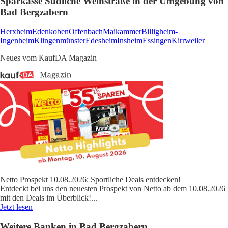
Sparkasse Südliche Weinstraße in der Umgebung von
Bad Bergzabern
Herxheim
Edenkoben
Offenbach
Maikammer
Billigheim-
Ingenheim
Klingenmünster
Edesheim
Insheim
Essingen
Kirrweiler
Neues vom KaufDA Magazin
Netto Prospekt 10.08.2026: Sportliche Deals entdecken!
Entdeckt bei uns den neuesten Prospekt von Netto ab dem 10.08.2026
mit den Deals im Überblick!
...
Jetzt lesen
Weitere Banken in Bad Bergzabern