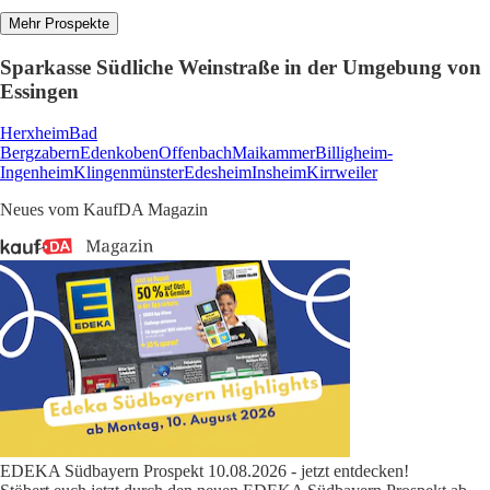
Mehr Prospekte
Sparkasse Südliche Weinstraße in der Umgebung von
Essingen
Herxheim
Bad
Bergzabern
Edenkoben
Offenbach
Maikammer
Billigheim-
Ingenheim
Klingenmünster
Edesheim
Insheim
Kirrweiler
Neues vom KaufDA Magazin
EDEKA Südbayern Prospekt 10.08.2026 - jetzt entdecken!