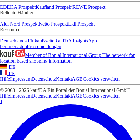
EDEKA Prospekt
Kaufland Prospekt
REWE Prospekt
Beliebte Händler
Aldi Nord Prospekt
Netto Prospekt
Lidl Prospekt
Ressourcen
Deutschlands Einkaufszettel
kaufDA Insights
App
herunterladen
Pressemeldungen
Member of Bonial International Group
The network for
location based shopping information
DE
FR
Hilfe
Impressum
Datenschutz
Kontakt
AGB
Cookies verwalten
© 2008 - 2026 kaufDA Ein Portal der Bonial International GmbH
Hilfe
Impressum
Datenschutz
Kontakt
AGB
Cookies verwalten
1