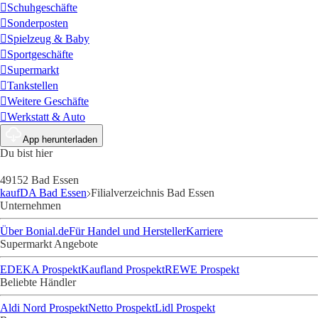
Schuhgeschäfte
Sonderposten
Spielzeug & Baby
Sportgeschäfte
Supermarkt
Tankstellen
Weitere Geschäfte
Werkstatt & Auto
App herunterladen
Du bist hier
49152 Bad Essen
kaufDA Bad Essen
Filialverzeichnis Bad Essen
Unternehmen
Über Bonial.de
Für Handel und Hersteller
Karriere
Supermarkt Angebote
EDEKA Prospekt
Kaufland Prospekt
REWE Prospekt
Beliebte Händler
Aldi Nord Prospekt
Netto Prospekt
Lidl Prospekt