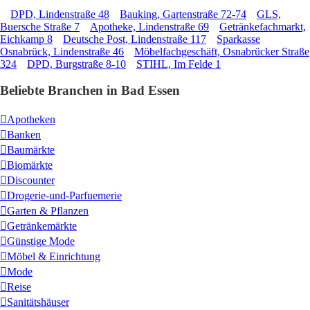
DPD, Lindenstraße 48
Bauking, Gartenstraße 72-74
GLS,
Buersche Straße 7
Apotheke, Lindenstraße 69
Getränkefachmarkt,
Eichkamp 8
Deutsche Post, Lindenstraße 117
Sparkasse
Osnabrück, Lindenstraße 46
Möbelfachgeschäft, Osnabrücker Straße
324
DPD, Burgstraße 8-10
STIHL, Im Felde 1
Beliebte Branchen in Bad Essen
Apotheken
Banken
Baumärkte
Biomärkte
Discounter
Drogerie-und-Parfuemerie
Garten & Pflanzen
Getränkemärkte
Günstige Mode
Möbel & Einrichtung
Mode
Reise
Sanitätshäuser