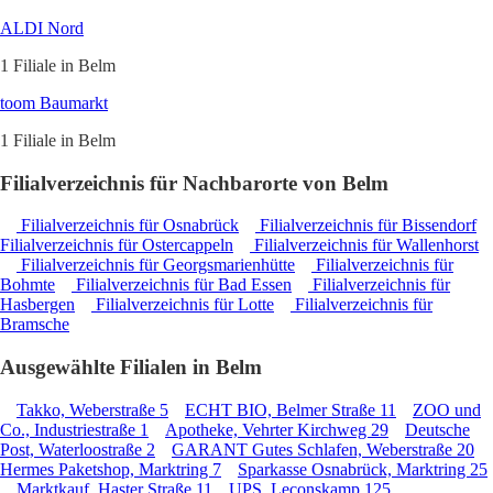
ALDI Nord
1 Filiale in Belm
toom Baumarkt
1 Filiale in Belm
Filialverzeichnis für Nachbarorte von Belm
Filialverzeichnis für Osnabrück
Filialverzeichnis für Bissendorf
Filialverzeichnis für Ostercappeln
Filialverzeichnis für Wallenhorst
Filialverzeichnis für Georgsmarienhütte
Filialverzeichnis für
Bohmte
Filialverzeichnis für Bad Essen
Filialverzeichnis für
Hasbergen
Filialverzeichnis für Lotte
Filialverzeichnis für
Bramsche
Ausgewählte Filialen in Belm
Takko, Weberstraße 5
ECHT BIO, Belmer Straße 11
ZOO und
Co., Industriestraße 1
Apotheke, Vehrter Kirchweg 29
Deutsche
Post, Waterloostraße 2
GARANT Gutes Schlafen, Weberstraße 20
Hermes Paketshop, Marktring 7
Sparkasse Osnabrück, Marktring 25
Marktkauf, Haster Straße 11
UPS, Leconskamp 125