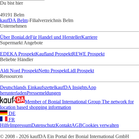
Du bist hier
49191 Belm
kaufDA Belm
Filialverzeichnis Belm
Unternehmen
Über Bonial.de
Für Handel und Hersteller
Karriere
Supermarkt Angebote
EDEKA Prospekt
Kaufland Prospekt
REWE Prospekt
Beliebte Händler
Aldi Nord Prospekt
Netto Prospekt
Lidl Prospekt
Ressourcen
Deutschlands Einkaufszettel
kaufDA Insights
App
herunterladen
Pressemeldungen
Member of Bonial International Group
The network for
location based shopping information
DE
FR
Hilfe
Impressum
Datenschutz
Kontakt
AGB
Cookies verwalten
© 2008 - 2026 kaufDA Ein Portal der Bonial International GmbH