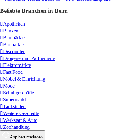
Beliebte Branchen in Belm
Apotheken
Banken
Baumärkte
Biomärkte
Discounter
Drogerie-und-Parfuemerie
Elektromärkte
Fast Food
Möbel & Einrichtung
Mode
Schuhgeschäfte
Supermarkt
Tankstellen
Weitere Geschäfte
Werkstatt & Auto
Zoohandlung
App herunterladen