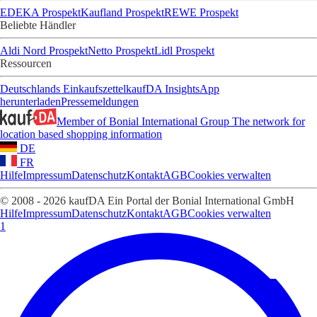
EDEKA Prospekt
Kaufland Prospekt
REWE Prospekt
Beliebte Händler
Aldi Nord Prospekt
Netto Prospekt
Lidl Prospekt
Ressourcen
Deutschlands Einkaufszettel
kaufDA Insights
App
herunterladen
Pressemeldungen
Member of Bonial International Group
The network for
location based shopping information
DE
FR
Hilfe
Impressum
Datenschutz
Kontakt
AGB
Cookies verwalten
© 2008 - 2026 kaufDA Ein Portal der Bonial International GmbH
Hilfe
Impressum
Datenschutz
Kontakt
AGB
Cookies verwalten
1