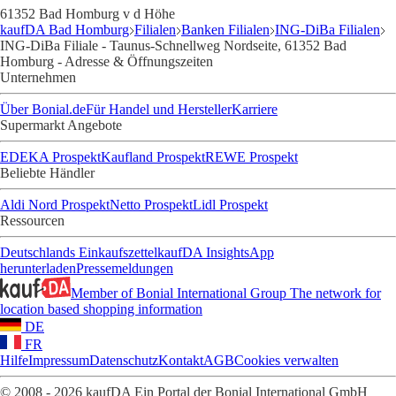
61352 Bad Homburg v d Höhe
kaufDA Bad Homburg
Filialen
Banken Filialen
ING-DiBa Filialen
ING-DiBa Filiale - Taunus-Schnellweg Nordseite, 61352 Bad
Homburg - Adresse & Öffnungszeiten
Unternehmen
Über Bonial.de
Für Handel und Hersteller
Karriere
Supermarkt Angebote
EDEKA Prospekt
Kaufland Prospekt
REWE Prospekt
Beliebte Händler
Aldi Nord Prospekt
Netto Prospekt
Lidl Prospekt
Ressourcen
Deutschlands Einkaufszettel
kaufDA Insights
App
herunterladen
Pressemeldungen
Member of Bonial International Group
The network for
location based shopping information
DE
FR
Hilfe
Impressum
Datenschutz
Kontakt
AGB
Cookies verwalten
© 2008 - 2026 kaufDA Ein Portal der Bonial International GmbH