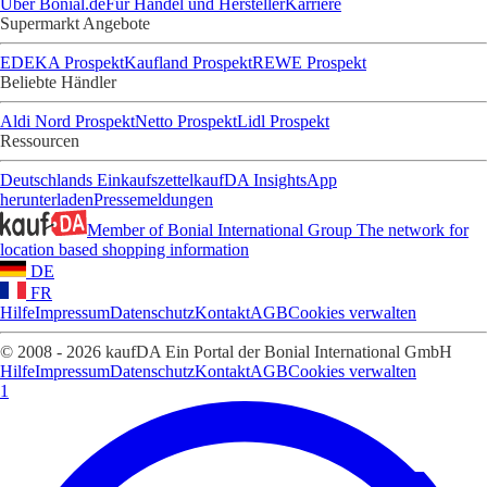
Über Bonial.de
Für Handel und Hersteller
Karriere
Supermarkt Angebote
EDEKA Prospekt
Kaufland Prospekt
REWE Prospekt
Beliebte Händler
Aldi Nord Prospekt
Netto Prospekt
Lidl Prospekt
Ressourcen
Deutschlands Einkaufszettel
kaufDA Insights
App
herunterladen
Pressemeldungen
Member of Bonial International Group
The network for
location based shopping information
DE
FR
Hilfe
Impressum
Datenschutz
Kontakt
AGB
Cookies verwalten
© 2008 - 2026 kaufDA Ein Portal der Bonial International GmbH
Hilfe
Impressum
Datenschutz
Kontakt
AGB
Cookies verwalten
1