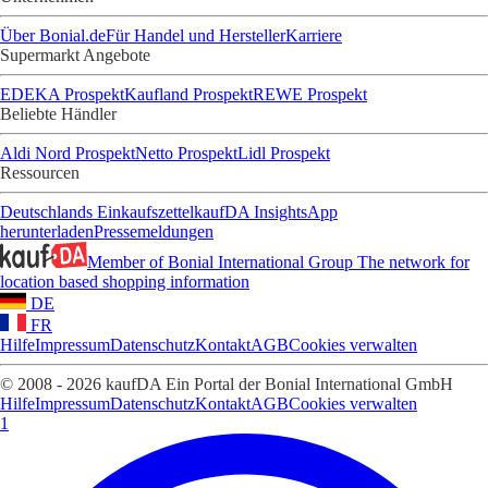
Über Bonial.de
Für Handel und Hersteller
Karriere
Supermarkt Angebote
EDEKA Prospekt
Kaufland Prospekt
REWE Prospekt
Beliebte Händler
Aldi Nord Prospekt
Netto Prospekt
Lidl Prospekt
Ressourcen
Deutschlands Einkaufszettel
kaufDA Insights
App
herunterladen
Pressemeldungen
Member of Bonial International Group
The network for
location based shopping information
DE
FR
Hilfe
Impressum
Datenschutz
Kontakt
AGB
Cookies verwalten
© 2008 - 2026 kaufDA Ein Portal der Bonial International GmbH
Hilfe
Impressum
Datenschutz
Kontakt
AGB
Cookies verwalten
1