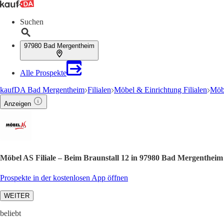
Suchen
97980 Bad Mergentheim
Alle Prospekte
kaufDA Bad Mergentheim
Filialen
Möbel & Einrichtung Filialen
Möbe
Anzeigen
Möbel AS Filiale – Beim Braunstall 12 in 97980 Bad Mergentheim
Prospekte in der kostenlosen App öffnen
WEITER
beliebt