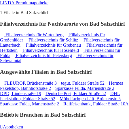
LINDA Premiumapotheke
1 Filiale in Bad Salzschlirf
Filialverzeichnis für Nachbarorte von Bad Salzschlirf
Filialverzeichnis für Wartenberg
Filialverzeichnis für
Großenlüder
Filialverzeichnis für Schlitz
Filialverzeichnis für
Lauterbach
Filialverzeichnis für Grebenau
Filialverzeichnis für
Herbstein
Filialverzeichnis für Hosenfeld
Filialverzeichnis für
Fulda
Filialverzeichnis für Petersberg
Filialverzeichnis für
Schwalmtal
Ausgewählte Filialen in Bad Salzschlirf
FLEUROP, Brückenstraße 3
tegut, Fuldaer Straße 52
Hermes
Paketshop, Bahnhofstraße 2
Sparkasse Fulda, Marienstraße 2
DPD, Lindenstraße 19
Deutsche Post, Fuldaer Straße 52
DHL
Packstation, Fuldaer Straße 52
Möbelfachgeschäft, Brückenstr. 5
Sparkasse Fulda, Marienstraße 2
Raiffeisenbank, Fuldaer Straße 10A
Beliebte Branchen in Bad Salzschlirf
Apotheken