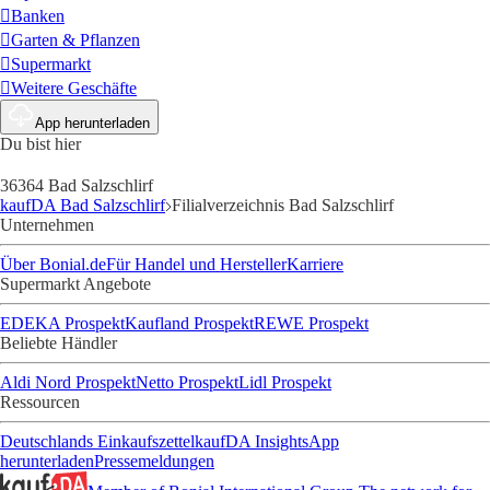
Banken
Garten & Pflanzen
Supermarkt
Weitere Geschäfte
App herunterladen
Du bist hier
36364 Bad Salzschlirf
kaufDA Bad Salzschlirf
Filialverzeichnis Bad Salzschlirf
Unternehmen
Über Bonial.de
Für Handel und Hersteller
Karriere
Supermarkt Angebote
EDEKA Prospekt
Kaufland Prospekt
REWE Prospekt
Beliebte Händler
Aldi Nord Prospekt
Netto Prospekt
Lidl Prospekt
Ressourcen
Deutschlands Einkaufszettel
kaufDA Insights
App
herunterladen
Pressemeldungen