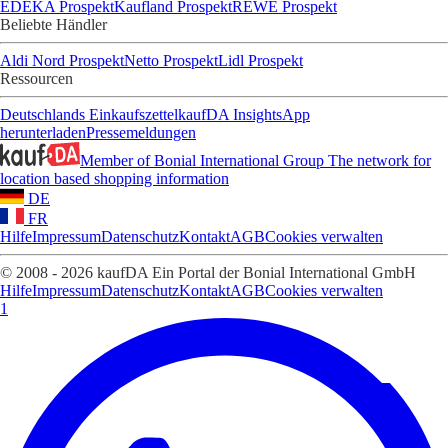
EDEKA Prospekt
Kaufland Prospekt
REWE Prospekt
Beliebte Händler
Aldi Nord Prospekt
Netto Prospekt
Lidl Prospekt
Ressourcen
Deutschlands Einkaufszettel
kaufDA Insights
App
herunterladen
Pressemeldungen
Member of Bonial International Group
The network for
location based shopping information
DE
FR
Hilfe
Impressum
Datenschutz
Kontakt
AGB
Cookies verwalten
© 2008 - 2026 kaufDA Ein Portal der Bonial International GmbH
Hilfe
Impressum
Datenschutz
Kontakt
AGB
Cookies verwalten
1