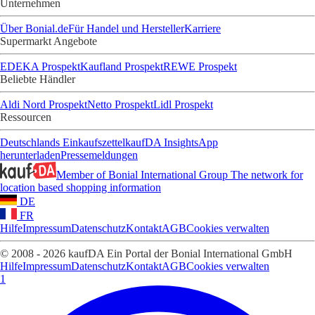
Unternehmen
Über Bonial.de
Für Handel und Hersteller
Karriere
Supermarkt Angebote
EDEKA Prospekt
Kaufland Prospekt
REWE Prospekt
Beliebte Händler
Aldi Nord Prospekt
Netto Prospekt
Lidl Prospekt
Ressourcen
Deutschlands Einkaufszettel
kaufDA Insights
App
herunterladen
Pressemeldungen
Member of Bonial International Group
The network for
location based shopping information
DE
FR
Hilfe
Impressum
Datenschutz
Kontakt
AGB
Cookies verwalten
© 2008 - 2026 kaufDA Ein Portal der Bonial International GmbH
Hilfe
Impressum
Datenschutz
Kontakt
AGB
Cookies verwalten
1