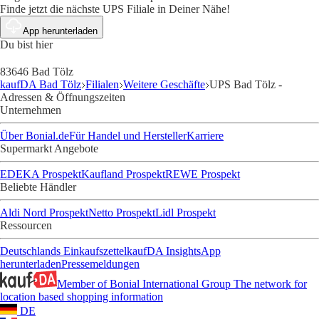
Finde jetzt die nächste UPS Filiale in Deiner Nähe!
App herunterladen
Du bist hier
83646 Bad Tölz
kaufDA Bad Tölz
Filialen
Weitere Geschäfte
UPS Bad Tölz -
Adressen & Öffnungszeiten
Unternehmen
Über Bonial.de
Für Handel und Hersteller
Karriere
Supermarkt Angebote
EDEKA Prospekt
Kaufland Prospekt
REWE Prospekt
Beliebte Händler
Aldi Nord Prospekt
Netto Prospekt
Lidl Prospekt
Ressourcen
Deutschlands Einkaufszettel
kaufDA Insights
App
herunterladen
Pressemeldungen
Member of Bonial International Group
The network for
location based shopping information
DE