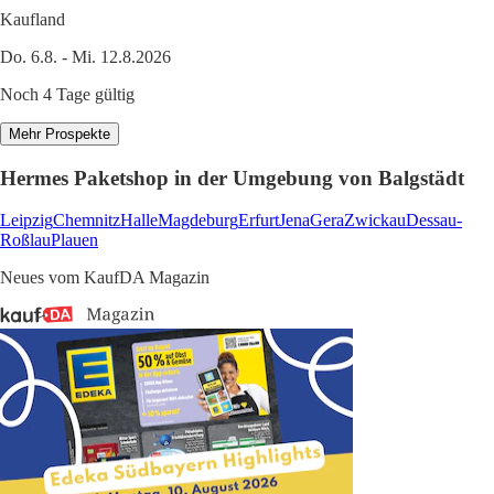
Kaufland
Do. 6.8. - Mi. 12.8.2026
Noch 4 Tage gültig
Mehr Prospekte
Hermes Paketshop in der Umgebung von Balgstädt
Leipzig
Chemnitz
Halle
Magdeburg
Erfurt
Jena
Gera
Zwickau
Dessau-
Roßlau
Plauen
Neues vom KaufDA Magazin