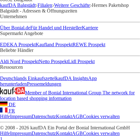
kaufDA Balgstädt
Filialen
Weitere Geschäfte
Hermes Paketshop
Balgstädt - Adressen & Öffnungszeiten
Unternehmen
Über Bonial.de
Für Handel und Hersteller
Karriere
Supermarkt Angebote
EDEKA Prospekt
Kaufland Prospekt
REWE Prospekt
Beliebte Händler
Aldi Nord Prospekt
Netto Prospekt
Lidl Prospekt
Ressourcen
Deutschlands Einkaufszettel
kaufDA Insights
App
herunterladen
Pressemeldungen
Member of Bonial International Group
The network for
location based shopping information
DE
FR
Hilfe
Impressum
Datenschutz
Kontakt
AGB
Cookies verwalten
© 2008 - 2026 kaufDA Ein Portal der Bonial International GmbH
Hilfe
Impressum
Datenschutz
Kontakt
AGB
Cookies verwalten
1