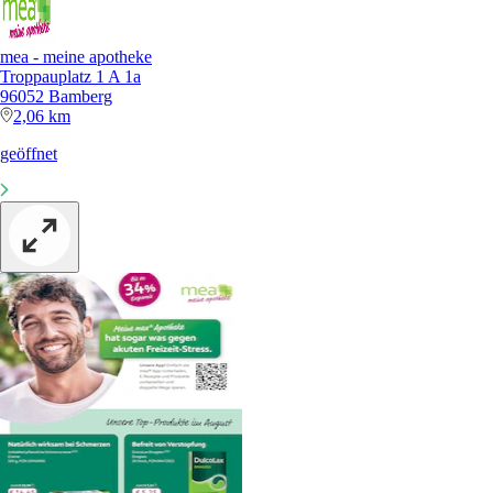
mea - meine apotheke
Troppauplatz 1 A 1a
96052 Bamberg
2,06 km
geöffnet