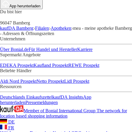
App herunterladen
Du bist hier
96047 Bamberg
kaufDA Bamberg
Filialen
Apotheken
mea - meine apotheke Bamberg
- Adressen & Öffnungszeiten
Unternehmen
Über Bonial.de
Für Handel und Hersteller
Karriere
Supermarkt Angebote
EDEKA Prospekt
Kaufland Prospekt
REWE Prospekt
Beliebte Händler
Aldi Nord Prospekt
Netto Prospekt
Lidl Prospekt
Ressourcen
Deutschlands Einkaufszettel
kaufDA Insights
App
herunterladen
Pressemeldungen
Member of Bonial International Group
The network for
location based shopping information
DE
FR