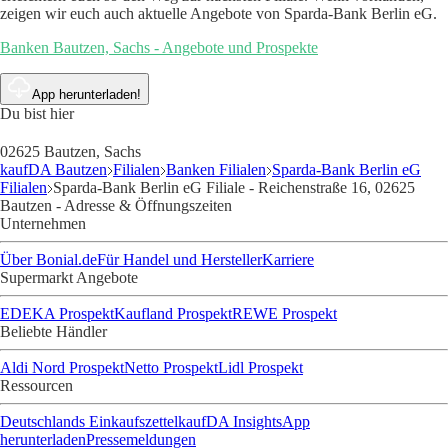
zeigen wir euch auch aktuelle Angebote von Sparda-Bank Berlin eG.
Banken Bautzen, Sachs - Angebote und Prospekte
App herunterladen!
Du bist hier
02625 Bautzen, Sachs
kaufDA Bautzen
Filialen
Banken Filialen
Sparda-Bank Berlin eG
Filialen
Sparda-Bank Berlin eG Filiale - Reichenstraße 16, 02625
Bautzen - Adresse & Öffnungszeiten
Unternehmen
Über Bonial.de
Für Handel und Hersteller
Karriere
Supermarkt Angebote
EDEKA Prospekt
Kaufland Prospekt
REWE Prospekt
Beliebte Händler
Aldi Nord Prospekt
Netto Prospekt
Lidl Prospekt
Ressourcen
Deutschlands Einkaufszettel
kaufDA Insights
App
herunterladen
Pressemeldungen