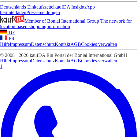
Deutschlands Einkaufszettel
kaufDA Insights
App
herunterladen
Pressemeldungen
Member of Bonial International Group
The network for
location based shopping information
DE
FR
Hilfe
Impressum
Datenschutz
Kontakt
AGB
Cookies verwalten
© 2008 - 2026 kaufDA Ein Portal der Bonial International GmbH
Hilfe
Impressum
Datenschutz
Kontakt
AGB
Cookies verwalten
1