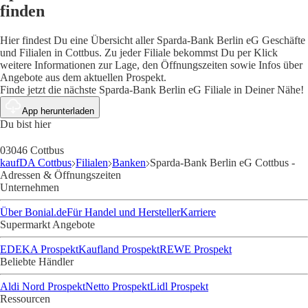
finden
Hier findest Du eine Übersicht aller Sparda-Bank Berlin eG Geschäfte
und Filialen in Cottbus. Zu jeder Filiale bekommst Du per Klick
weitere Informationen zur Lage, den Öffnungszeiten sowie Infos über
Angebote aus dem aktuellen Prospekt.
Finde jetzt die nächste Sparda-Bank Berlin eG Filiale in Deiner Nähe!
App herunterladen
Du bist hier
03046 Cottbus
kaufDA Cottbus
Filialen
Banken
Sparda-Bank Berlin eG Cottbus -
Adressen & Öffnungszeiten
Unternehmen
Über Bonial.de
Für Handel und Hersteller
Karriere
Supermarkt Angebote
EDEKA Prospekt
Kaufland Prospekt
REWE Prospekt
Beliebte Händler
Aldi Nord Prospekt
Netto Prospekt
Lidl Prospekt
Ressourcen