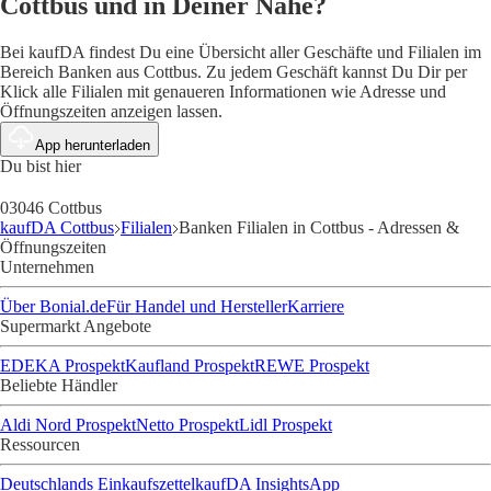
Cottbus und in Deiner Nähe?
Bei kaufDA findest Du eine Übersicht aller Geschäfte und Filialen im
Bereich Banken aus Cottbus. Zu jedem Geschäft kannst Du Dir per
Klick alle Filialen mit genaueren Informationen wie Adresse und
Öffnungszeiten anzeigen lassen.
App herunterladen
Du bist hier
03046 Cottbus
kaufDA Cottbus
Filialen
Banken Filialen in Cottbus - Adressen &
Öffnungszeiten
Unternehmen
Über Bonial.de
Für Handel und Hersteller
Karriere
Supermarkt Angebote
EDEKA Prospekt
Kaufland Prospekt
REWE Prospekt
Beliebte Händler
Aldi Nord Prospekt
Netto Prospekt
Lidl Prospekt
Ressourcen
Deutschlands Einkaufszettel
kaufDA Insights
App