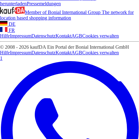
herunterladen
Pressemeldungen
Member of Bonial International Group
The network for
location based shopping information
DE
FR
Hilfe
Impressum
Datenschutz
Kontakt
AGB
Cookies verwalten
© 2008 - 2026 kaufDA Ein Portal der Bonial International GmbH
Hilfe
Impressum
Datenschutz
Kontakt
AGB
Cookies verwalten
1