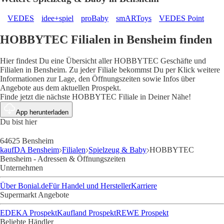
VEDES
idee+spiel
proBaby
smARToys
VEDES Point
HOBBYTEC Filialen in Bensheim finden
Hier findest Du eine Übersicht aller HOBBYTEC Geschäfte und
Filialen in Bensheim. Zu jeder Filiale bekommst Du per Klick weitere
Informationen zur Lage, den Öffnungszeiten sowie Infos über
Angebote aus dem aktuellen Prospekt.
Finde jetzt die nächste HOBBYTEC Filiale in Deiner Nähe!
App herunterladen
Du bist hier
64625 Bensheim
kaufDA Bensheim
Filialen
Spielzeug & Baby
HOBBYTEC
Bensheim - Adressen & Öffnungszeiten
Unternehmen
Über Bonial.de
Für Handel und Hersteller
Karriere
Supermarkt Angebote
EDEKA Prospekt
Kaufland Prospekt
REWE Prospekt
Beliebte Händler