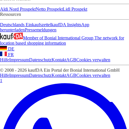
Aldi Nord Prospekt
Netto Prospekt
Lidl Prospekt
Ressourcen
Deutschlands Einkaufszettel
kaufDA Insights
App
herunterladen
Pressemeldungen
Member of Bonial International Group
The network for
location based shopping information
DE
FR
Hilfe
Impressum
Datenschutz
Kontakt
AGB
Cookies verwalten
© 2008 - 2026 kaufDA Ein Portal der Bonial International GmbH
Hilfe
Impressum
Datenschutz
Kontakt
AGB
Cookies verwalten
1