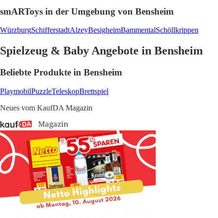
smARToys in der Umgebung von Bensheim
Würzburg
Schifferstadt
Alzey
Besigheim
Bammental
Schöllkrippen
Spielzeug & Baby Angebote in Bensheim
Beliebte Produkte in Bensheim
Playmobil
Puzzle
Teleskop
Brettspiel
Neues vom KaufDA Magazin