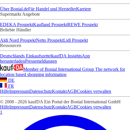
Über Bonial.de
Für Handel und Hersteller
Karriere
Supermarkt Angebote
EDEKA Prospekt
Kaufland Prospekt
REWE Prospekt
Beliebte Händler
Aldi Nord Prospekt
Netto Prospekt
Lidl Prospekt
Ressourcen
Deutschlands Einkaufszettel
kaufDA Insights
App
herunterladen
Pressemeldungen
Member of Bonial International Group
The network for
location based shopping information
DE
FR
Hilfe
Impressum
Datenschutz
Kontakt
AGB
Cookies verwalten
© 2008 - 2026 kaufDA Ein Portal der Bonial International GmbH
Hilfe
Impressum
Datenschutz
Kontakt
AGB
Cookies verwalten
1