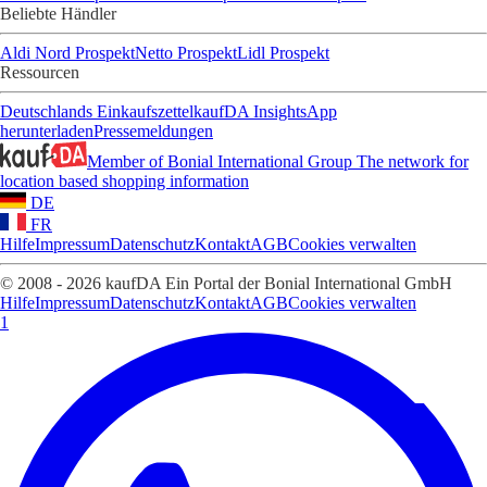
Beliebte Händler
Aldi Nord Prospekt
Netto Prospekt
Lidl Prospekt
Ressourcen
Deutschlands Einkaufszettel
kaufDA Insights
App
herunterladen
Pressemeldungen
Member of Bonial International Group
The network for
location based shopping information
DE
FR
Hilfe
Impressum
Datenschutz
Kontakt
AGB
Cookies verwalten
© 2008 - 2026 kaufDA Ein Portal der Bonial International GmbH
Hilfe
Impressum
Datenschutz
Kontakt
AGB
Cookies verwalten
1