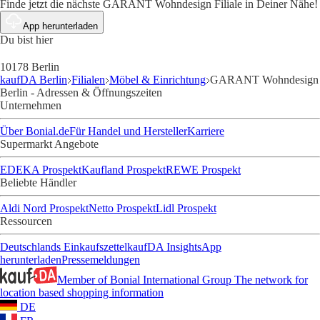
Finde jetzt die nächste GARANT Wohndesign Filiale in Deiner Nähe!
App herunterladen
Du bist hier
10178 Berlin
kaufDA Berlin
Filialen
Möbel & Einrichtung
GARANT Wohndesign
Berlin - Adressen & Öffnungszeiten
Unternehmen
Über Bonial.de
Für Handel und Hersteller
Karriere
Supermarkt Angebote
EDEKA Prospekt
Kaufland Prospekt
REWE Prospekt
Beliebte Händler
Aldi Nord Prospekt
Netto Prospekt
Lidl Prospekt
Ressourcen
Deutschlands Einkaufszettel
kaufDA Insights
App
herunterladen
Pressemeldungen
Member of Bonial International Group
The network for
location based shopping information
DE