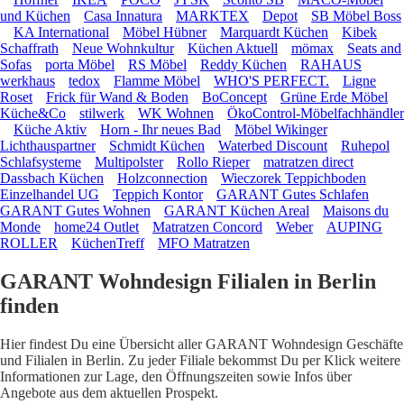
und Küchen
Casa Innatura
MARKTEX
Depot
SB Möbel Boss
KA International
Möbel Hübner
Marquardt Küchen
Kibek
Schaffrath
Neue Wohnkultur
Küchen Aktuell
mömax
Seats and
Sofas
porta Möbel
RS Möbel
Reddy Küchen
RAHAUS
werkhaus
tedox
Flamme Möbel
WHO'S PERFECT.
Ligne
Roset
Frick für Wand & Boden
BoConcept
Grüne Erde Möbel
Küche&Co
stilwerk
WK Wohnen
ÖkoControl-Möbelfachhändler
Küche Aktiv
Horn - Ihr neues Bad
Möbel Wikinger
Lichthauspartner
Schmidt Küchen
Waterbed Discount
Ruhepol
Schlafsysteme
Multipolster
Rollo Rieper
matratzen direct
Dassbach Küchen
Holzconnection
Wieczorek Teppichboden
Einzelhandel UG
Teppich Kontor
GARANT Gutes Schlafen
GARANT Gutes Wohnen
GARANT Küchen Areal
Maisons du
Monde
home24 Outlet
Matratzen Concord
Weber
AUPING
ROLLER
KüchenTreff
MFO Matratzen
GARANT Wohndesign Filialen in Berlin
finden
Hier findest Du eine Übersicht aller GARANT Wohndesign Geschäfte
und Filialen in Berlin. Zu jeder Filiale bekommst Du per Klick weitere
Informationen zur Lage, den Öffnungszeiten sowie Infos über
Angebote aus dem aktuellen Prospekt.