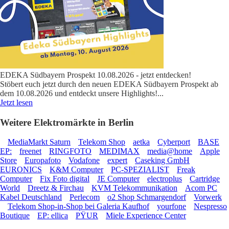
EDEKA Südbayern Prospekt 10.08.2026 - jetzt entdecken!
Stöbert euch jetzt durch den neuen EDEKA Südbayern Prospekt ab
dem 10.08.2026 und entdeckt unsere Highlights!
...
Jetzt lesen
Weitere Elektromärkte in Berlin
MediaMarkt Saturn
Telekom Shop
aetka
Cyberport
BASE
EP:
freenet
RINGFOTO
MEDIMAX
media@home
Apple
Store
Europafoto
Vodafone
expert
Caseking GmbH
EURONICS
K&M Computer
PC-SPEZIALIST
Freak
Computer
Fix Foto digital
JE Computer
electroplus
Cartridge
World
Dreetz & Firchau
KVM Telekommunikation
Acom PC
Kabel Deutschland
Perlecom
o2 Shop Schmargendorf
Vorwerk
Telekom Shop-in-Shop bei Galeria Kaufhof
yourfone
Nespresso
Boutique
EP: ellica
PŸUR
Miele Experience Center