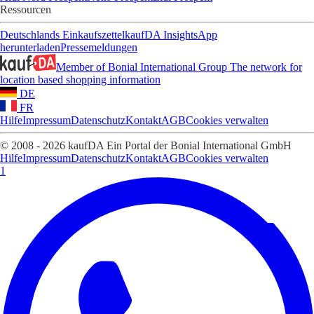
Ressourcen
Deutschlands Einkaufszettel
kaufDA Insights
App
herunterladen
Pressemeldungen
Member of Bonial International Group
The network for
location based shopping information
DE
FR
Hilfe
Impressum
Datenschutz
Kontakt
AGB
Cookies verwalten
© 2008 - 2026 kaufDA Ein Portal der Bonial International GmbH
Hilfe
Impressum
Datenschutz
Kontakt
AGB
Cookies verwalten
1