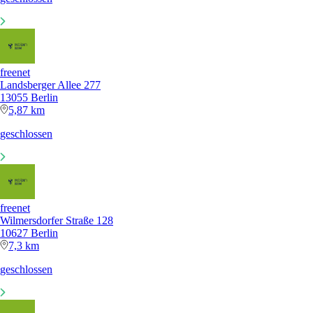
freenet
Landsberger Allee 277
13055 Berlin
5,87 km
geschlossen
freenet
Wilmersdorfer Straße 128
10627 Berlin
7,3 km
geschlossen