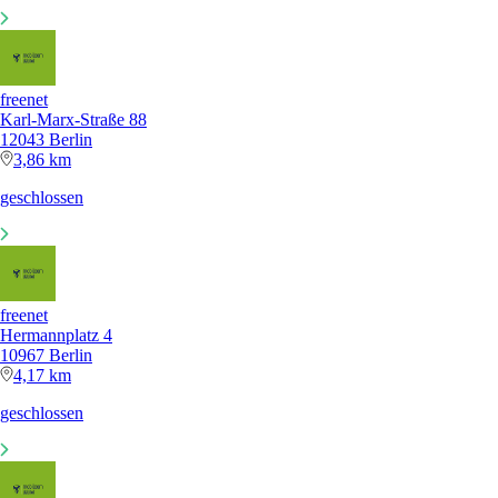
freenet
Karl-Marx-Straße 88
12043 Berlin
3,86 km
geschlossen
freenet
Hermannplatz 4
10967 Berlin
4,17 km
geschlossen