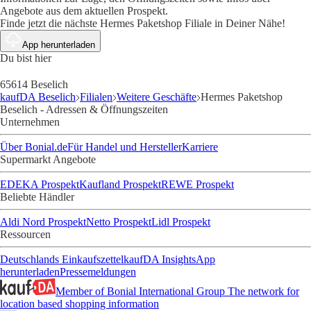
Angebote aus dem aktuellen Prospekt.
Finde jetzt die nächste Hermes Paketshop Filiale in Deiner Nähe!
App herunterladen
Du bist hier
65614 Beselich
kaufDA Beselich
Filialen
Weitere Geschäfte
Hermes Paketshop
Beselich - Adressen & Öffnungszeiten
Unternehmen
Über Bonial.de
Für Handel und Hersteller
Karriere
Supermarkt Angebote
EDEKA Prospekt
Kaufland Prospekt
REWE Prospekt
Beliebte Händler
Aldi Nord Prospekt
Netto Prospekt
Lidl Prospekt
Ressourcen
Deutschlands Einkaufszettel
kaufDA Insights
App
herunterladen
Pressemeldungen
Member of Bonial International Group
The network for
location based shopping information