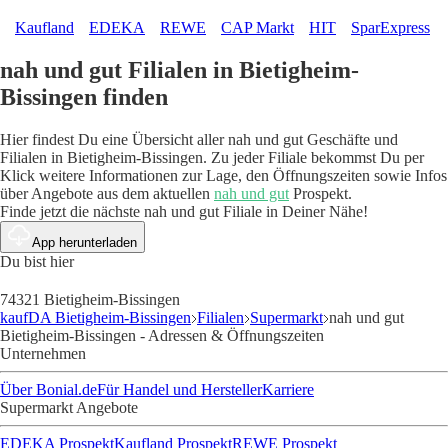
Kaufland
EDEKA
REWE
CAP Markt
HIT
SparExpress
nah und gut Filialen in Bietigheim-
Bissingen finden
Hier findest Du eine Übersicht aller nah und gut Geschäfte und
Filialen in Bietigheim-Bissingen. Zu jeder Filiale bekommst Du per
Klick weitere Informationen zur Lage, den Öffnungszeiten sowie Infos
über Angebote aus dem aktuellen
nah und gut
Prospekt.
Finde jetzt die nächste nah und gut Filiale in Deiner Nähe!
App herunterladen
Du bist hier
74321 Bietigheim-Bissingen
kaufDA Bietigheim-Bissingen
Filialen
Supermarkt
nah und gut
Bietigheim-Bissingen - Adressen & Öffnungszeiten
Unternehmen
Über Bonial.de
Für Handel und Hersteller
Karriere
Supermarkt Angebote
EDEKA Prospekt
Kaufland Prospekt
REWE Prospekt