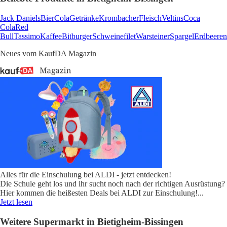
Jack Daniels
Bier
Cola
Getränke
Krombacher
Fleisch
Veltins
Coca
Cola
Red
Bull
Tassimo
Kaffee
Bitburger
Schweinefilet
Warsteiner
Spargel
Erdbeeren
Neues vom KaufDA Magazin
Alles für die Einschulung bei ALDI - jetzt entdecken!
Die Schule geht los und ihr sucht noch nach der richtigen Ausrüstung?
Hier kommen die heißesten Deals bei ALDI zur Einschulung!
...
Jetzt lesen
Weitere Supermarkt in Bietigheim-Bissingen