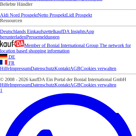
Beliebte Händler
Aldi Nord Prospekt
Netto Prospekt
Lidl Prospekt
Ressourcen
Deutschlands Einkaufszettel
kaufDA Insights
App
herunterladen
Pressemeldungen
Member of Bonial International Group
The network for
location based shopping information
DE
FR
Hilfe
Impressum
Datenschutz
Kontakt
AGB
Cookies verwalten
© 2008 - 2026 kaufDA Ein Portal der Bonial International GmbH
Hilfe
Impressum
Datenschutz
Kontakt
AGB
Cookies verwalten
1