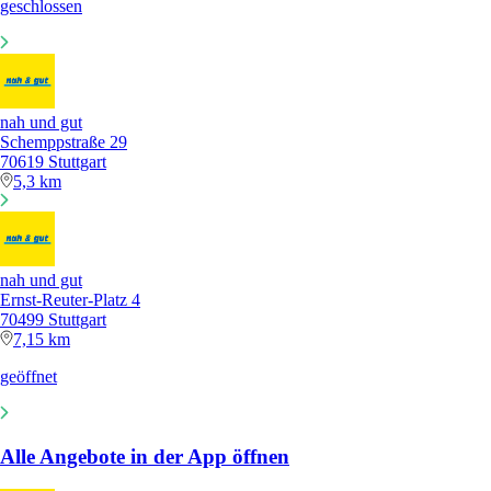
geschlossen
nah und gut
Schemppstraße 29
70619 Stuttgart
5,3 km
nah und gut
Ernst-Reuter-Platz 4
70499 Stuttgart
7,15 km
geöffnet
Alle Angebote in der App öffnen