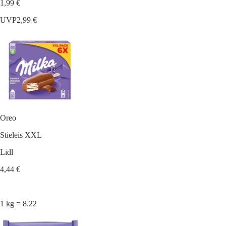
1,99 €
UVP
2,99 €
Oreo
Stieleis XXL
Lidl
4,44 €
1 kg = 8.22