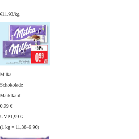
€11.93/kg
Milka
Schokolade
Marktkauf
0,99 €
UVP
1,99 €
(1 kg = 11,38–9,90)