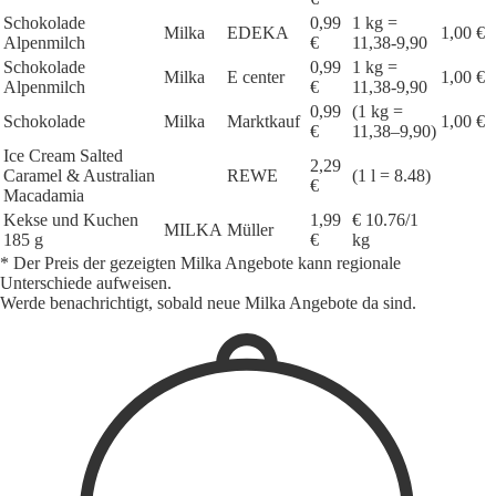
Schokolade
0,99
1 kg =
Milka
EDEKA
1,00 €
Alpenmilch
€
11,38-9,90
Schokolade
0,99
1 kg =
Milka
E center
1,00 €
Alpenmilch
€
11,38-9,90
0,99
(1 kg =
Schokolade
Milka
Marktkauf
1,00 €
€
11,38–9,90)
Ice Cream Salted
2,29
Caramel & Australian
REWE
(1 l = 8.48)
€
Macadamia
Kekse und Kuchen
1,99
€ 10.76/1
MILKA
Müller
185 g
€
kg
* Der Preis der gezeigten Milka Angebote kann regionale
Unterschiede aufweisen.
Werde benachrichtigt, sobald neue Milka Angebote da sind.
1