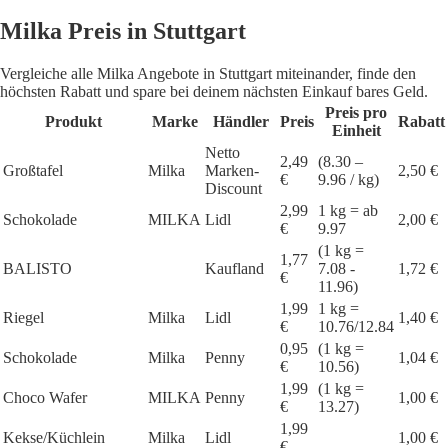
Milka Preis in Stuttgart
Vergleiche alle Milka Angebote in Stuttgart miteinander, finde den
höchsten Rabatt und spare bei deinem nächsten Einkauf bares Geld.
Preis pro
Produkt
Marke
Händler
Preis
Rabatt
Einheit
Netto
2,49
(8.30 –
Großtafel
Milka
Marken-
2,50 €
€
9.96 / kg)
Discount
2,99
1 kg = ab
Schokolade
MILKA
Lidl
2,00 €
€
9.97
(1 kg =
1,77
BALISTO
Kaufland
7.08 -
1,72 €
€
11.96)
1,99
1 kg =
Riegel
Milka
Lidl
1,40 €
€
10.76/12.84
0,95
(1 kg =
Schokolade
Milka
Penny
1,04 €
€
10.56)
1,99
(1 kg =
Choco Wafer
MILKA
Penny
1,00 €
€
13.27)
1,99
Kekse/Küchlein
Milka
Lidl
1,00 €
€