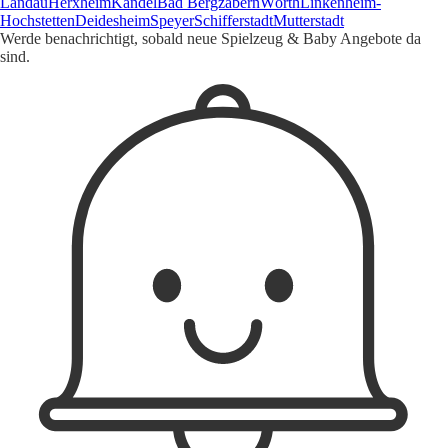
Landau
Herxheim
Kandel
Bad Bergzabern
Wörth
Linkenheim-
Hochstetten
Deidesheim
Speyer
Schifferstadt
Mutterstadt
Werde benachrichtigt, sobald neue Spielzeug & Baby Angebote da
sind.