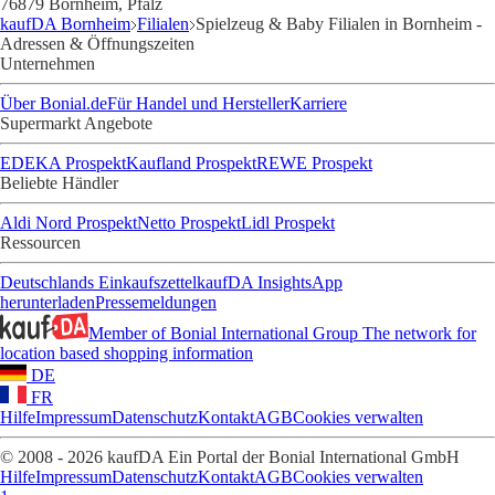
76879 Bornheim, Pfalz
kaufDA Bornheim
Filialen
Spielzeug & Baby Filialen in Bornheim -
Adressen & Öffnungszeiten
Unternehmen
Über Bonial.de
Für Handel und Hersteller
Karriere
Supermarkt Angebote
EDEKA Prospekt
Kaufland Prospekt
REWE Prospekt
Beliebte Händler
Aldi Nord Prospekt
Netto Prospekt
Lidl Prospekt
Ressourcen
Deutschlands Einkaufszettel
kaufDA Insights
App
herunterladen
Pressemeldungen
Member of Bonial International Group
The network for
location based shopping information
DE
FR
Hilfe
Impressum
Datenschutz
Kontakt
AGB
Cookies verwalten
© 2008 - 2026 kaufDA Ein Portal der Bonial International GmbH
Hilfe
Impressum
Datenschutz
Kontakt
AGB
Cookies verwalten