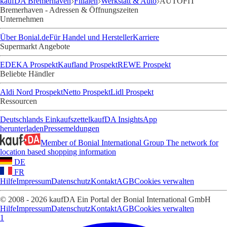
kaufDA Bremerhaven
Filialen
Werkstatt & Auto
AUTOFIT
Bremerhaven - Adressen & Öffnungszeiten
Unternehmen
Über Bonial.de
Für Handel und Hersteller
Karriere
Supermarkt Angebote
EDEKA Prospekt
Kaufland Prospekt
REWE Prospekt
Beliebte Händler
Aldi Nord Prospekt
Netto Prospekt
Lidl Prospekt
Ressourcen
Deutschlands Einkaufszettel
kaufDA Insights
App
herunterladen
Pressemeldungen
Member of Bonial International Group
The network for
location based shopping information
DE
FR
Hilfe
Impressum
Datenschutz
Kontakt
AGB
Cookies verwalten
© 2008 - 2026 kaufDA Ein Portal der Bonial International GmbH
Hilfe
Impressum
Datenschutz
Kontakt
AGB
Cookies verwalten
1