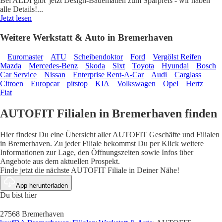
Bei ALDI gibt' jetzt Design-Badematten zum Sparpreis - wir haben
alle Details!
...
Jetzt lesen
Weitere Werkstatt & Auto in Bremerhaven
Euromaster
ATU
Scheibendoktor
Ford
Vergölst Reifen
Mazda
Mercedes-Benz
Skoda
Sixt
Toyota
Hyundai
Bosch
Car Service
Nissan
Enterprise Rent-A-Car
Audi
Carglass
Citroen
Europcar
pitstop
KIA
Volkswagen
Opel
Hertz
Fiat
AUTOFIT Filialen in Bremerhaven finden
Hier findest Du eine Übersicht aller AUTOFIT Geschäfte und Filialen
in Bremerhaven. Zu jeder Filiale bekommst Du per Klick weitere
Informationen zur Lage, den Öffnungszeiten sowie Infos über
Angebote aus dem aktuellen Prospekt.
Finde jetzt die nächste AUTOFIT Filiale in Deiner Nähe!
App herunterladen
Du bist hier
27568 Bremerhaven