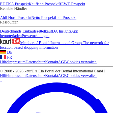
EDEKA Prospekt
Kaufland Prospekt
REWE Prospekt
Beliebte Händler
Aldi Nord Prospekt
Netto Prospekt
Lidl Prospekt
Ressourcen
Deutschlands Einkaufszettel
kaufDA Insights
App
herunterladen
Pressemeldungen
Member of Bonial International Group
The network for
location based shopping information
DE
FR
Hilfe
Impressum
Datenschutz
Kontakt
AGB
Cookies verwalten
© 2008 - 2026 kaufDA Ein Portal der Bonial International GmbH
Hilfe
Impressum
Datenschutz
Kontakt
AGB
Cookies verwalten
1