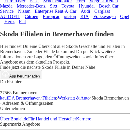
Euromaster
ATU
Scheibendoktor
Ford
Vergölst Reifen
Mazda
Mercedes-Benz
Sixt
Toyota
Hyundai
Bosch Car
Service
Nissan
Enterprise Rent-A-Car
Audi
Carglass
AUTOFIT
Citroen
Europcar
pitstop
KIA
Volkswagen
Opel
Hertz
Fiat
Skoda Filialen in Bremerhaven finden
Hier findest Du eine Übersicht aller Skoda Geschäfte und Filialen in
Bremerhaven. Zu jeder Filiale bekommst Du per Klick weitere
Informationen zur Lage, den Öffnungszeiten sowie Infos über
Angebote aus dem aktuellen Prospekt.
Finde jetzt die nächste Skoda Filiale in Deiner Nähe!
App herunterladen
Du bist hier
27568 Bremerhaven
kaufDA Bremerhaven
Filialen
Werkstatt & Auto
Skoda Bremerhaven
- Adressen & Öffnungszeiten
Unternehmen
Über Bonial.de
Für Handel und Hersteller
Karriere
Supermarkt Angebote