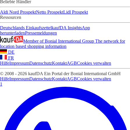
Beliebte Händler
Aldi Nord Prospekt
Netto Prospekt
Lidl Prospekt
Ressourcen
Deutschlands Einkaufszettel
kaufDA Insights
App
herunterladen
Pressemeldungen
Member of Bonial International Group
The network for
location based shopping information
DE
FR
Hilfe
Impressum
Datenschutz
Kontakt
AGB
Cookies verwalten
© 2008 - 2026 kaufDA Ein Portal der Bonial International GmbH
Hilfe
Impressum
Datenschutz
Kontakt
AGB
Cookies verwalten
1