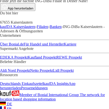
Finde jetzt die nächste ING-DiBa Filiale in Deiner Nähe!
App herunterladen
Du bist hier
67655 Kaiserslautern
kaufDA Kaiserslautern
Filialen
Banken
ING-DiBa Kaiserslautern -
Adressen & Öffnungszeiten
Unternehmen
Über Bonial.de
Für Handel und Hersteller
Karriere
Supermarkt Angebote
EDEKA Prospekt
Kaufland Prospekt
REWE Prospekt
Beliebte Händler
Aldi Nord Prospekt
Netto Prospekt
Lidl Prospekt
Ressourcen
Deutschlands Einkaufszettel
kaufDA Insights
App
herunterladen
Pressemeldungen
Member of Bonial International Group
The network for
location based shopping information
DE
FR