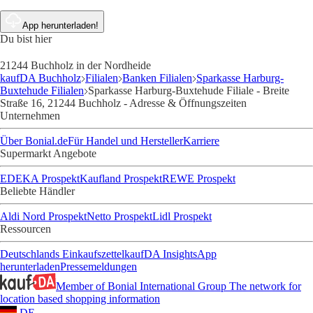
App herunterladen!
Du bist hier
21244 Buchholz in der Nordheide
kaufDA Buchholz
Filialen
Banken Filialen
Sparkasse Harburg-
Buxtehude Filialen
Sparkasse Harburg-Buxtehude Filiale - Breite
Straße 16, 21244 Buchholz - Adresse & Öffnungszeiten
Unternehmen
Über Bonial.de
Für Handel und Hersteller
Karriere
Supermarkt Angebote
EDEKA Prospekt
Kaufland Prospekt
REWE Prospekt
Beliebte Händler
Aldi Nord Prospekt
Netto Prospekt
Lidl Prospekt
Ressourcen
Deutschlands Einkaufszettel
kaufDA Insights
App
herunterladen
Pressemeldungen
Member of Bonial International Group
The network for
location based shopping information
DE