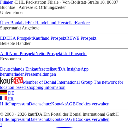
Filialen
DHL Packstation Filiale - Von-Bollstatt-Straße 10, 86807
Buchloe - Adresse & Öffnungszeiten
Unternehmen
Über Bonial.de
Für Handel und Hersteller
Karriere
Supermarkt Angebote
EDEKA Prospekt
Kaufland Prospekt
REWE Prospekt
Beliebte Händler
Aldi Nord Prospekt
Netto Prospekt
Lidl Prospekt
Ressourcen
Deutschlands Einkaufszettel
kaufDA Insights
App
herunterladen
Pressemeldungen
Member of Bonial International Group
The network for
location based shopping information
DE
FR
Hilfe
Impressum
Datenschutz
Kontakt
AGB
Cookies verwalten
© 2008 - 2026 kaufDA Ein Portal der Bonial International GmbH
Hilfe
Impressum
Datenschutz
Kontakt
AGB
Cookies verwalten
1