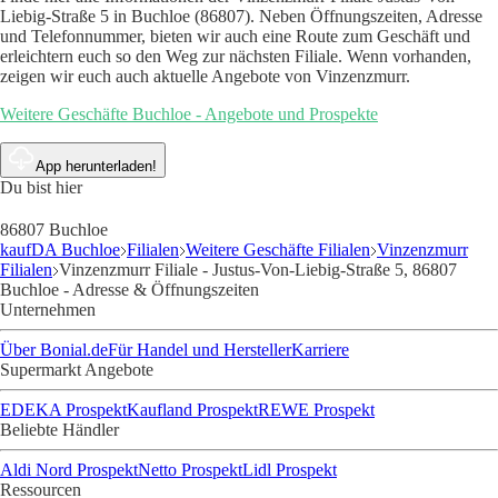
Liebig-Straße 5 in Buchloe (86807). Neben Öffnungszeiten, Adresse
und Telefonnummer, bieten wir auch eine Route zum Geschäft und
erleichtern euch so den Weg zur nächsten Filiale. Wenn vorhanden,
zeigen wir euch auch aktuelle Angebote von Vinzenzmurr.
Weitere Geschäfte Buchloe - Angebote und Prospekte
App herunterladen!
Du bist hier
86807 Buchloe
kaufDA Buchloe
Filialen
Weitere Geschäfte Filialen
Vinzenzmurr
Filialen
Vinzenzmurr Filiale - Justus-Von-Liebig-Straße 5, 86807
Buchloe - Adresse & Öffnungszeiten
Unternehmen
Über Bonial.de
Für Handel und Hersteller
Karriere
Supermarkt Angebote
EDEKA Prospekt
Kaufland Prospekt
REWE Prospekt
Beliebte Händler
Aldi Nord Prospekt
Netto Prospekt
Lidl Prospekt
Ressourcen