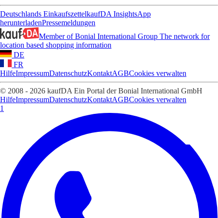
Deutschlands Einkaufszettel
kaufDA Insights
App
herunterladen
Pressemeldungen
Member of Bonial International Group
The network for
location based shopping information
DE
FR
Hilfe
Impressum
Datenschutz
Kontakt
AGB
Cookies verwalten
© 2008 - 2026 kaufDA Ein Portal der Bonial International GmbH
Hilfe
Impressum
Datenschutz
Kontakt
AGB
Cookies verwalten
1