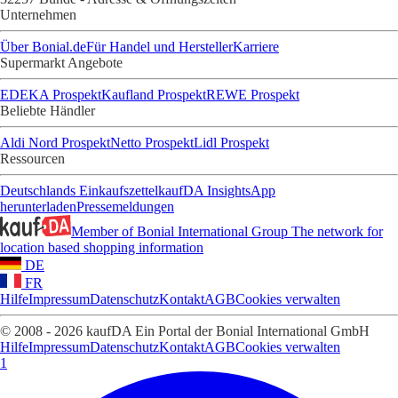
Unternehmen
Über Bonial.de
Für Handel und Hersteller
Karriere
Supermarkt Angebote
EDEKA Prospekt
Kaufland Prospekt
REWE Prospekt
Beliebte Händler
Aldi Nord Prospekt
Netto Prospekt
Lidl Prospekt
Ressourcen
Deutschlands Einkaufszettel
kaufDA Insights
App
herunterladen
Pressemeldungen
Member of Bonial International Group
The network for
location based shopping information
DE
FR
Hilfe
Impressum
Datenschutz
Kontakt
AGB
Cookies verwalten
© 2008 - 2026 kaufDA Ein Portal der Bonial International GmbH
Hilfe
Impressum
Datenschutz
Kontakt
AGB
Cookies verwalten
1