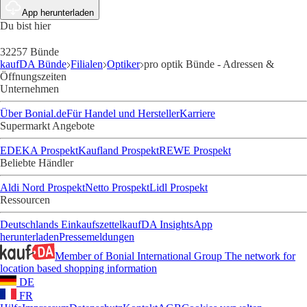
App herunterladen
Du bist hier
32257 Bünde
kaufDA Bünde
Filialen
Optiker
pro optik Bünde - Adressen &
Öffnungszeiten
Unternehmen
Über Bonial.de
Für Handel und Hersteller
Karriere
Supermarkt Angebote
EDEKA Prospekt
Kaufland Prospekt
REWE Prospekt
Beliebte Händler
Aldi Nord Prospekt
Netto Prospekt
Lidl Prospekt
Ressourcen
Deutschlands Einkaufszettel
kaufDA Insights
App
herunterladen
Pressemeldungen
Member of Bonial International Group
The network for
location based shopping information
DE
FR