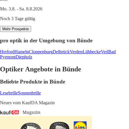
Mo. 3.8. - Sa. 8.8.2026
Noch 3 Tage gültig
Mehr Prospekte
pro optik in der Umgebung von Bünde
Herford
Hameln
Cloppenburg
Delbrück
Verden
Lübbecke
Verl
Bad
Pyrmont
Diepholz
Optiker Angebote in Bünde
Beliebte Produkte in Bünde
Lesebrille
Sonnenbrille
Neues vom KaufDA Magazin